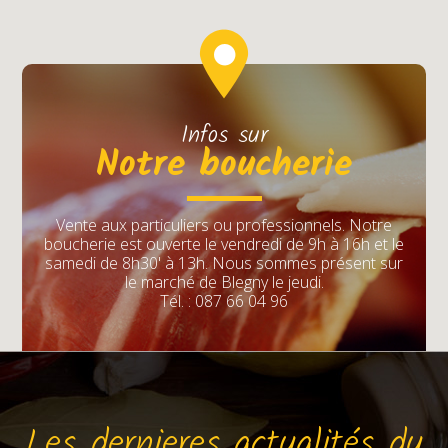
Infos sur
Notre boucherie
Vente aux particuliers ou professionnels. Notre
boucherie est ouverte le vendredi de 9h à 16h et le
samedi de 8h30' à 13h. Nous sommes présent sur
le marché de Blegny le jeudi.
Tél. : 087 66 04 96
Les dernieres actualités du