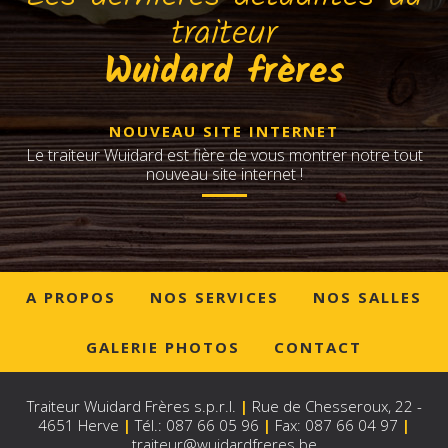
traiteur
Wuidard frères
NOUVEAU SITE INTERNET
Le traiteur Wuidard est fière de vous montrer notre tout
nouveau site internet !
A PROPOS
NOS SERVICES
NOS SALLES
GALERIE PHOTOS
CONTACT
Traiteur Wuidard Frères s.p.r.l.
|
Rue de Chesseroux, 22 -
4651 Herve
|
Tél.: 087 66 05 96
|
Fax: 087 66 04 97
|
traiteur@wuidardfreres.be