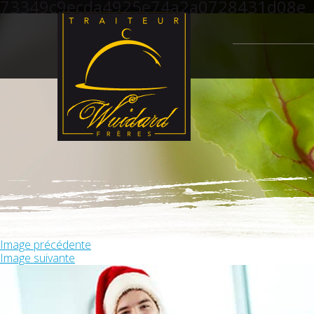
73349c9ecda4925e74a2a0728431d08e
Image précédente
Image suivante