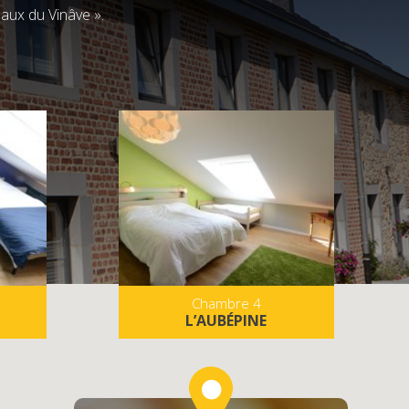
eaux du Vinâve ».
Chambre 4
L’AUBÉPINE