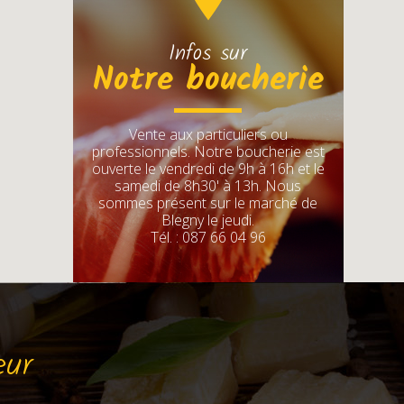
Infos sur
Notre boucherie
Vente aux particuliers ou
professionnels. Notre boucherie est
ouverte le vendredi de 9h à 16h et le
samedi de 8h30' à 13h. Nous
sommes présent sur le marché de
Blegny le jeudi.
Tél. : 087 66 04 96
eur